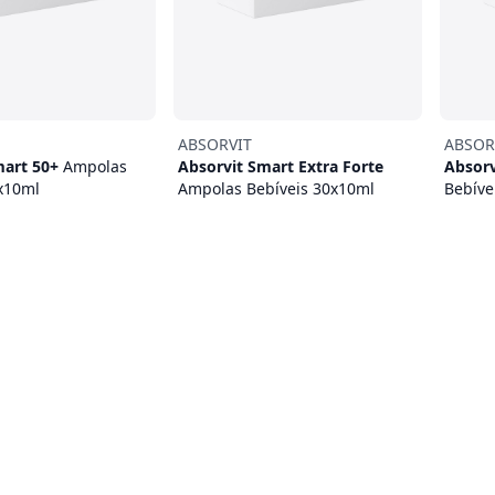
ABSORVIT
ABSOR
mart 50+
Ampolas
Absorvit Smart Extra Forte
Absor
x10ml
Ampolas Bebíveis 30x10ml
Bebíve
37,95 €
26,95 