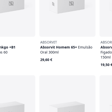
ABSORVIT
ABSOR
inkgo +B1
Absorvit Homem 65+
Emulsão
Absorv
s 60
Oral 300ml
Figado
150ml
29,60 €
19,50 