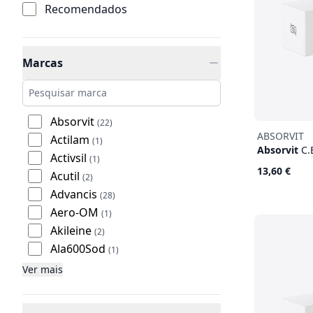
Recomendados
Marcas
Absorvit
(22)
ABSORVIT
Actilam
(1)
Absorvit
C.
Activsil
(1)
13,60 €
Acutil
(2)
Advancis
(28)
Aero-OM
(1)
Akileine
(2)
Ala600Sod
(1)
Alanerv
(1)
Ver mais
Almiflon
(1)