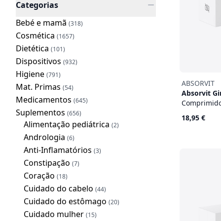
Categorias
Bebé e mamã
(318)
Cosmética
(1657)
Dietética
(101)
Dispositivos
(932)
Higiene
(791)
ABSORVIT
Mat. Primas
(54)
Absorvit G
Medicamentos
(645)
Comprimido
Suplementos
(656)
18,95 €
Alimentação pediátrica
(2)
Andrologia
(6)
Anti-Inflamatórios
(3)
Constipação
(7)
Coração
(18)
Cuidado do cabelo
(44)
Cuidado do estômago
(20)
Cuidado mulher
(15)