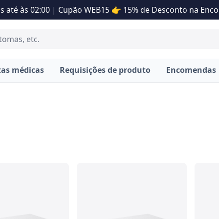
s até às 02:00 | Cupão WEB15 👉 15% de Desconto na En
tas médicas
Requisições de produto
Encomendas