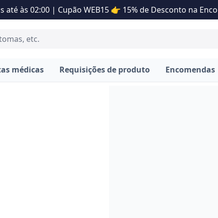
s até às 02:00 | Cupão WEB15 👉 15% de Desconto na En
tas médicas
Requisições de produto
Encomendas