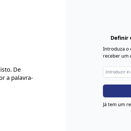
Definir
Introduza o 
receber um 
isto. De
r a palavra-
Já tem um r